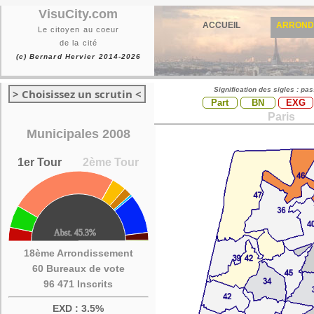
VisuCity.com
ACCUEIL
ARROND
Le citoyen au coeur
de la cité
(c) Bernard Hervier 2014-2026
Signification des sigles : pa
> Choisissez un scrutin <
Part
BN
EXG
Paris
Municipales 2008
1er Tour
2ème Tour
18ème Arrondissement
60 Bureaux de vote
96 471 Inscrits
EXD : 3.5%