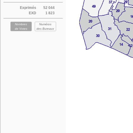
Exprimés
52 044
EXD
1 823
Nombres
Numéros
de Votes
des Bureaux