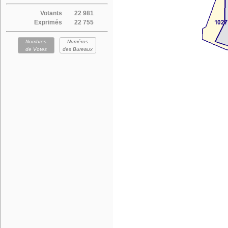
Votants
22 981
Exprimés
22 755
Nombres
Numéros
de Votes
des Bureaux