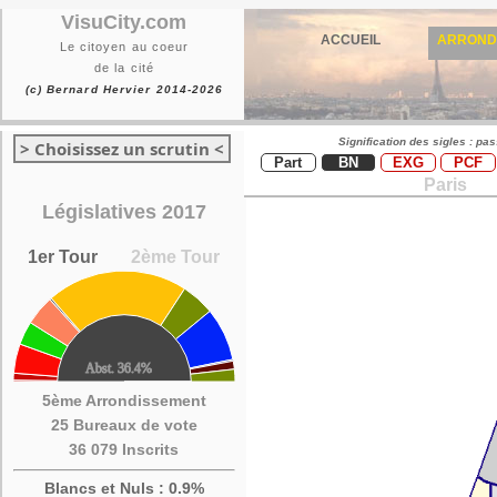
VisuCity.com
ACCUEIL
ARROND
Le citoyen au coeur
de la cité
(c) Bernard Hervier 2014-2026
Signification des sigles : pa
> Choisissez un scrutin <
Part
BN
EXG
PCF
Paris
Législatives 2017
1er Tour
2ème Tour
5ème Arrondissement
25 Bureaux de vote
36 079 Inscrits
Blancs et Nuls : 0.9%