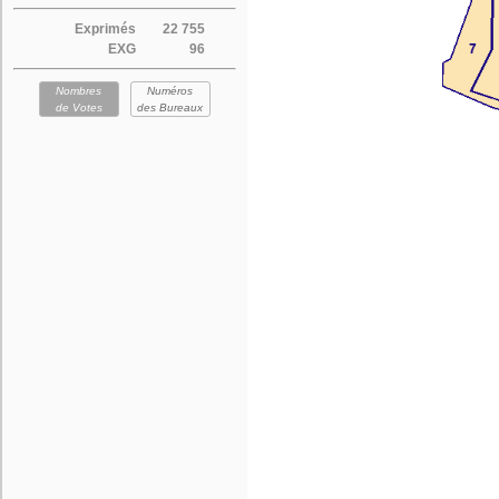
Exprimés
22 755
EXG
96
Nombres
Numéros
de Votes
des Bureaux