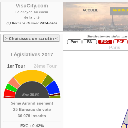
VisuCity.com
ACCUEIL
ARROND
Le citoyen au coeur
de la cité
(c) Bernard Hervier 2014-2026
Signification des sigles : pa
> Choisissez un scrutin <
Part
BN
EXG
PCF
Paris
Législatives 2017
1er Tour
2ème Tour
5ème Arrondissement
25 Bureaux de vote
36 079 Inscrits
EXG : 0.42%