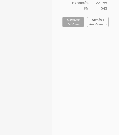
Exprimés
22 755
FN
543
Nombres
Numéros
de Votes
des Bureaux