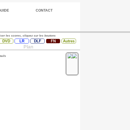
GUIDE
CONTACT
iser les scores, cliquez sur les boutons
DVD
LR
DLF
FN
Autres
Plan
tails