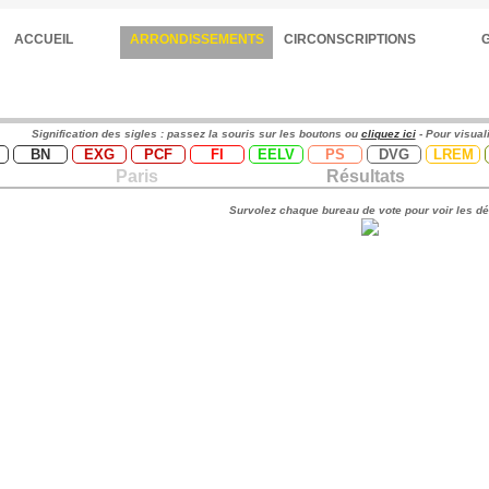
ACCUEIL
ARRONDISSEMENTS
CIRCONSCRIPTIONS
Signification des sigles : passez la souris sur les boutons ou
cliquez ici
- Pour visual
BN
EXG
PCF
FI
EELV
PS
DVG
LREM
Paris
Résultats
Survolez chaque bureau de vote pour voir les dé