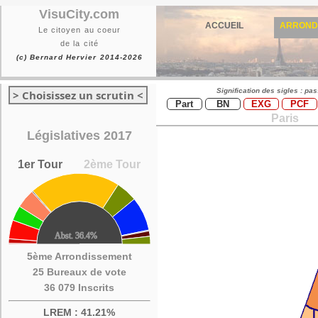
VisuCity.com
ACCUEIL
ARROND
Le citoyen au coeur
de la cité
(c) Bernard Hervier 2014-2026
Signification des sigles : pa
> Choisissez un scrutin <
Part
BN
EXG
PCF
Paris
Législatives 2017
1er Tour
2ème Tour
5ème Arrondissement
25 Bureaux de vote
36 079 Inscrits
LREM : 41.21%