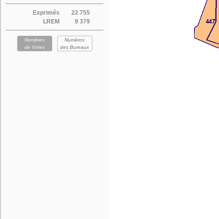
Exprimés
22 755
LREM
9 379
Nombres
Numéros
de Votes
des Bureaux