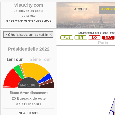
VisuCity.com
ACCUEIL
ARROND
Le citoyen au coeur
de la cité
(c) Bernard Hervier 2014-2026
Signification des sigles : pa
> Choisissez un scrutin <
Part
BN
LO
NPA
Paris
Présidentielle 2022
1er Tour
2ème Tour
5ème Arrondissement
25 Bureaux de vote
37 711 Inscrits
NPA : 0.49%