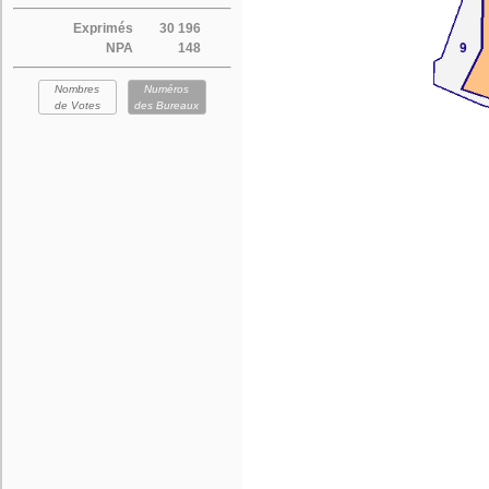
Exprimés
30 196
NPA
148
Nombres
Numéros
de Votes
des Bureaux