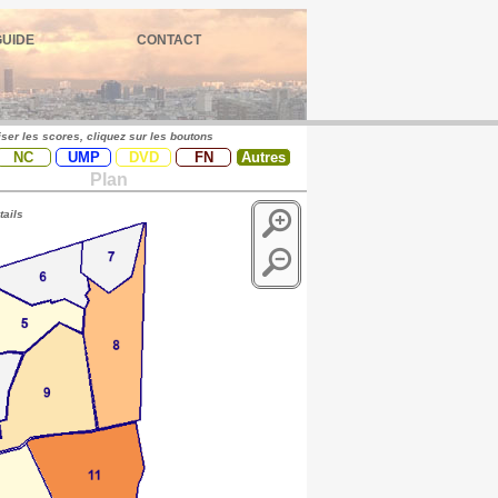
GUIDE
CONTACT
iser les scores, cliquez sur les boutons
NC
UMP
DVD
FN
Autres
Plan
tails