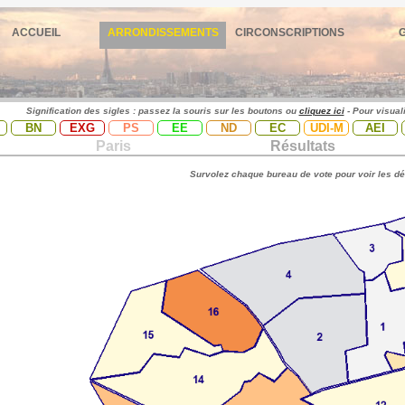
ACCUEIL
ARRONDISSEMENTS
CIRCONSCRIPTIONS
Signification des sigles : passez la souris sur les boutons ou
cliquez ici
- Pour visual
BN
EXG
PS
EE
ND
EC
UDI-M
AEI
Paris
Résultats
Survolez chaque bureau de vote pour voir les dé