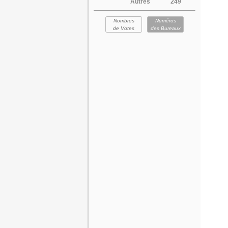
Autres
249
Nombres
Numéros
de Votes
des Bureaux