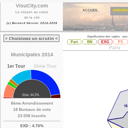
VisuCity.com
ACCUEIL
ARROND
Le citoyen au coeur
de la cité
(c) Bernard Hervier 2014-2026
Signification des sigles : pa
> Choisissez un scrutin <
Part
BN
EXG
PS
Paris
Municipales 2014
1er Tour
2ème Tour
8ème Arrondissement
18 Bureaux de vote
23 038 Inscrits
EXD : 4.76%