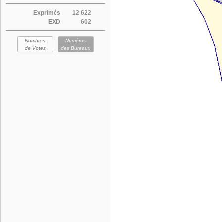
Exprimés
12 622
EXD
602
Nombres
Numéros
de Votes
des Bureaux