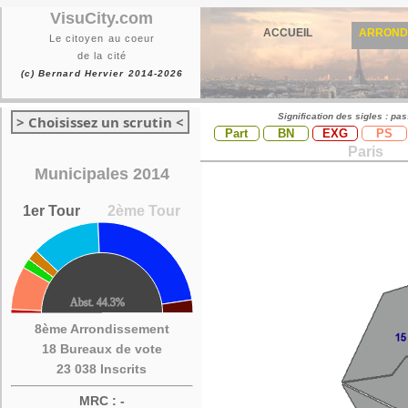
VisuCity.com
ACCUEIL
ARROND
Le citoyen au coeur
de la cité
(c) Bernard Hervier 2014-2026
Signification des sigles : pa
> Choisissez un scrutin <
Part
BN
EXG
PS
Paris
Municipales 2014
1er Tour
2ème Tour
8ème Arrondissement
18 Bureaux de vote
23 038 Inscrits
MRC : -