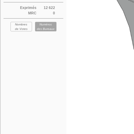
Exprimés
12 622
MRC
0
Nombres
Numéros
de Votes
des Bureaux