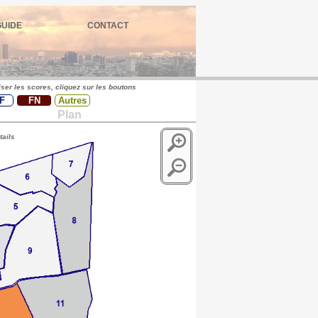
GUIDE
CONTACT
iser les scores, cliquez sur les boutons
F
FN
Autres
Plan
tails