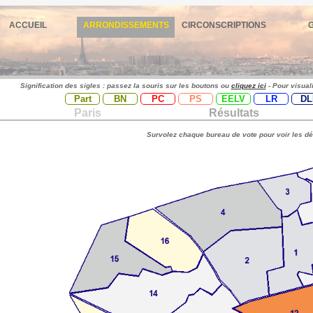
ACCUEIL
ARRONDISSEMENTS
CIRCONSCRIPTIONS
Signification des sigles : passez la souris sur les boutons ou
cliquez ici
- Pour visual
Part
BN
PC
PS
EELV
LR
DL
Paris
Résultats
Survolez chaque bureau de vote pour voir les dé