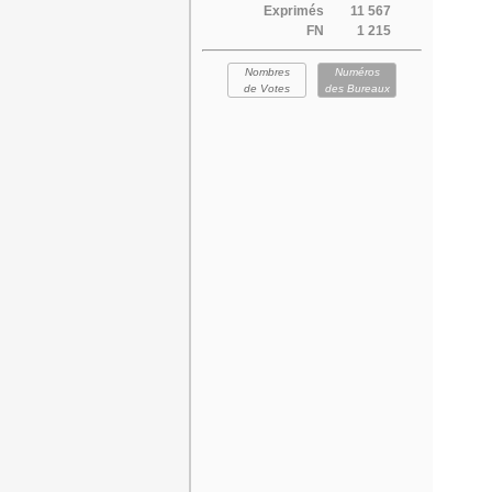
Exprimés
11 567
FN
1 215
Nombres
Numéros
de Votes
des Bureaux