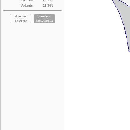
Inscrits
23 213
Votants
11 369
Nombres
Numéros
de Votes
des Bureaux