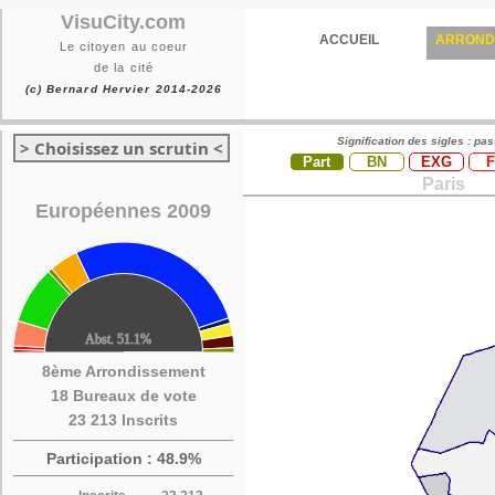
VisuCity.com
ACCUEIL
ARROND
Le citoyen au coeur
de la cité
(c) Bernard Hervier 2014-2026
Signification des sigles : pa
> Choisissez un scrutin <
Part
BN
EXG
Paris
Européennes 2009
8ème Arrondissement
18 Bureaux de vote
23 213 Inscrits
Participation : 48.9%