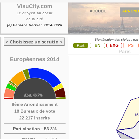
VisuCity.com
ACCUEIL
ARROND
Le citoyen au coeur
de la cité
(c) Bernard Hervier 2014-2026
Signification des sigles : pa
> Choisissez un scrutin <
Part
BN
EXG
PS
Paris
Européennes 2014
8ème Arrondissement
18 Bureaux de vote
22 217 Inscrits
Participation : 53.3%