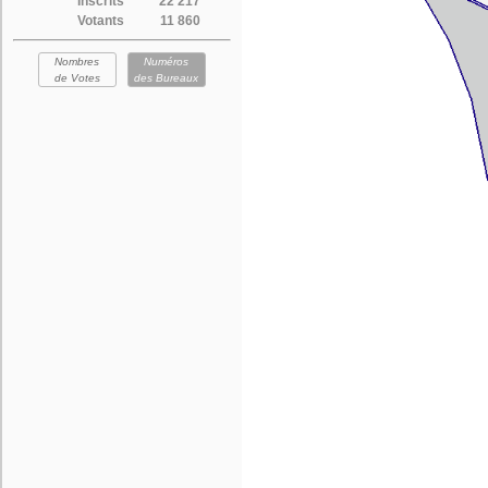
Inscrits
22 217
Votants
11 860
Nombres
Numéros
de Votes
des Bureaux