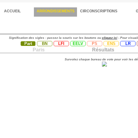
ACCUEIL
ARRONDISSEMENTS
CIRCONSCRIPTIONS
Signification des sigles : passez la souris sur les boutons ou
cliquez ici
- Pour visual
Part
BN
LFI
EELV
PS
ENS
LR
Paris
Résultats
Survolez chaque bureau de vote pour voir les dé