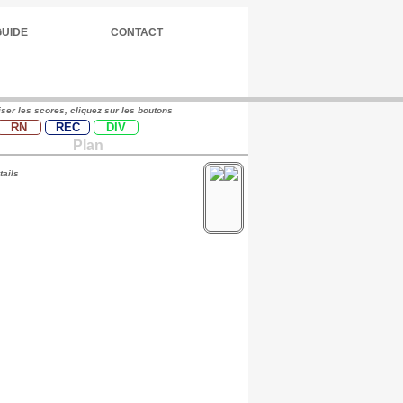
GUIDE
CONTACT
iser les scores, cliquez sur les boutons
RN
REC
DIV
Plan
tails