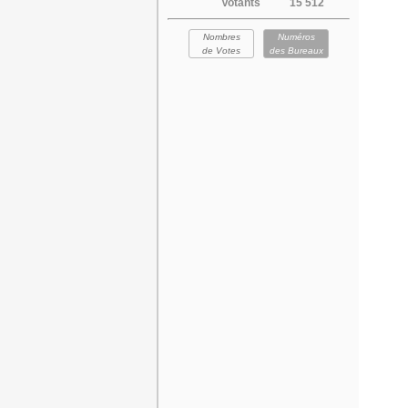
Votants
15 512
Nombres
Numéros
de Votes
des Bureaux