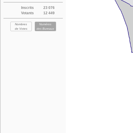
Inscrits
23 076
Votants
12 449
Nombres
Numéros
de Votes
des Bureaux