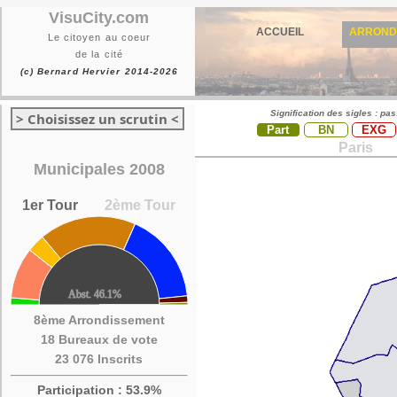
VisuCity.com
ACCUEIL
ARROND
Le citoyen au coeur
de la cité
(c) Bernard Hervier 2014-2026
Signification des sigles : pa
> Choisissez un scrutin <
Part
BN
EXG
Paris
Municipales 2008
1er Tour
2ème Tour
8ème Arrondissement
18 Bureaux de vote
23 076 Inscrits
Participation : 53.9%