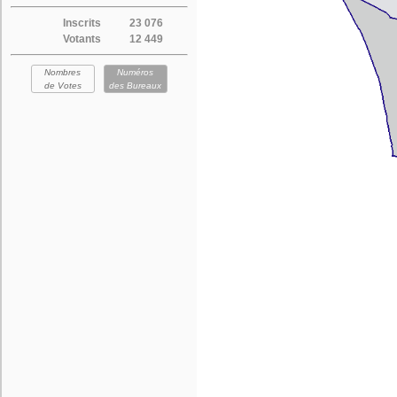
Inscrits
23 076
Votants
12 449
Nombres
Numéros
de Votes
des Bureaux