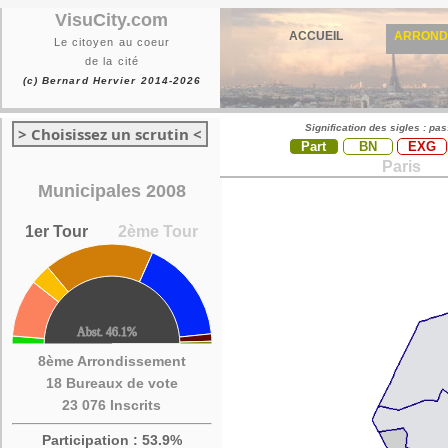
VisuCity.com
ACCUEIL
ARROND
Le citoyen au coeur
de la cité
(c) Bernard Hervier 2014-2026
Signification des sigles : pa
> Choisissez un scrutin <
Part
BN
EXG
Paris
Municipales 2008
1er Tour
2ème Tour
8ème Arrondissement
18 Bureaux de vote
23 076 Inscrits
Participation : 53.9%