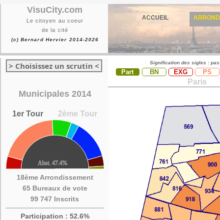
VisuCity.com
ACCUEIL
ARROND
Le citoyen au coeur
de la cité
(c) Bernard Hervier 2014-2026
Signification des sigles : pa
> Choisissez un scrutin <
Part
BN
EXG
PS
Paris
Municipales 2014
1er Tour
2ème Tour
18ème Arrondissement
65 Bureaux de vote
99 747 Inscrits
Participation : 52.6%