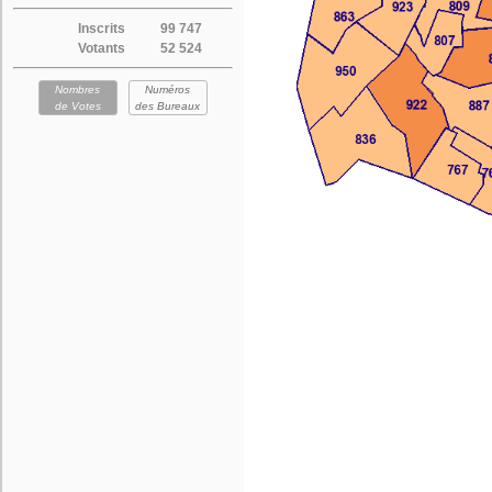
Inscrits
99 747
Votants
52 524
Nombres
Numéros
de Votes
des Bureaux