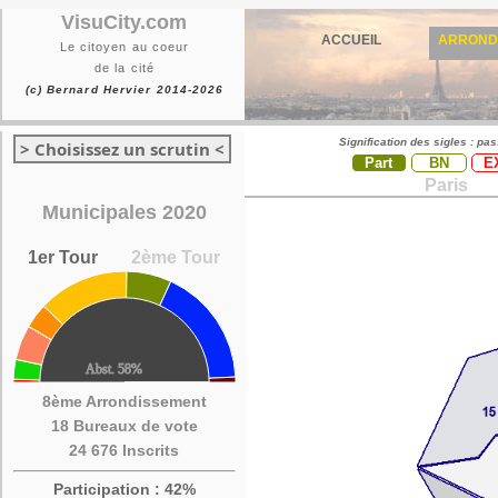
VisuCity.com
ACCUEIL
ARROND
Le citoyen au coeur
de la cité
(c) Bernard Hervier 2014-2026
Signification des sigles : pa
> Choisissez un scrutin <
Part
BN
E
Paris
Municipales 2020
1er Tour
2ème Tour
8ème Arrondissement
18 Bureaux de vote
24 676 Inscrits
Participation : 42%