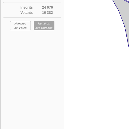
Inscrits
24 676
Votants
10 382
Nombres
Numéros
de Votes
des Bureaux