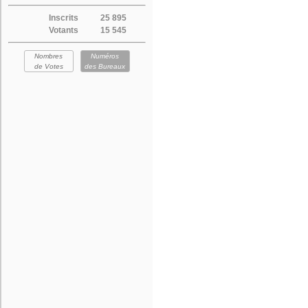
Inscrits
25 895
Votants
15 545
Nombres
Numéros
de Votes
des Bureaux