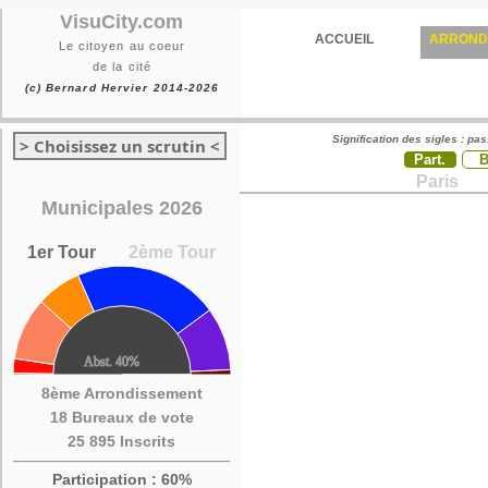
VisuCity.com
ACCUEIL
ARROND
Le citoyen au coeur
de la cité
(c) Bernard Hervier 2014-2026
Signification des sigles : pa
> Choisissez un scrutin <
Part.
Paris
Municipales 2026
1er Tour
2ème Tour
8ème Arrondissement
18 Bureaux de vote
25 895 Inscrits
Participation : 60%