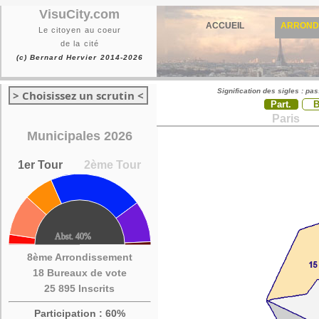
VisuCity.com
ACCUEIL
ARROND
Le citoyen au coeur
de la cité
(c) Bernard Hervier 2014-2026
Signification des sigles : pa
> Choisissez un scrutin <
Part.
Paris
Municipales 2026
1er Tour
2ème Tour
8ème Arrondissement
18 Bureaux de vote
25 895 Inscrits
Participation : 60%