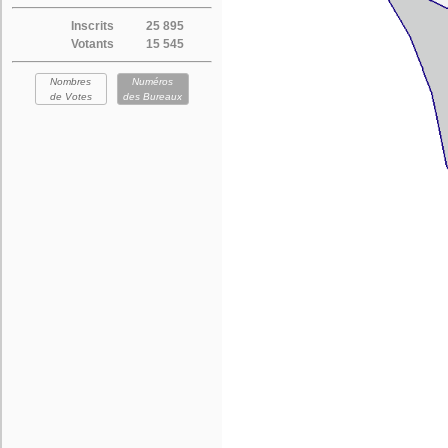
Inscrits
25 895
Votants
15 545
Nombres
Numéros
de Votes
des Bureaux