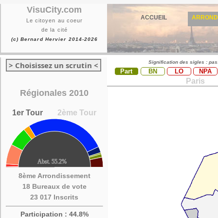
VisuCity.com
ACCUEIL
ARROND
Le citoyen au coeur
de la cité
(c) Bernard Hervier 2014-2026
Signification des sigles : pa
> Choisissez un scrutin <
Part
BN
LO
NPA
Paris
Régionales 2010
1er Tour
2ème Tour
8ème Arrondissement
18 Bureaux de vote
23 017 Inscrits
Participation : 44.8%