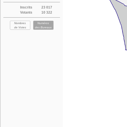
Inscrits
23 017
Votants
10 322
Nombres
Numéros
de Votes
des Bureaux