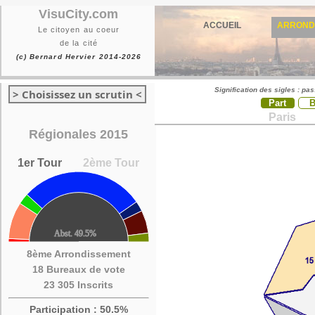
VisuCity.com
ACCUEIL
ARROND
Le citoyen au coeur
de la cité
(c) Bernard Hervier 2014-2026
Signification des sigles : pa
> Choisissez un scrutin <
Part
Paris
Régionales 2015
1er Tour
2ème Tour
8ème Arrondissement
18 Bureaux de vote
23 305 Inscrits
Participation : 50.5%