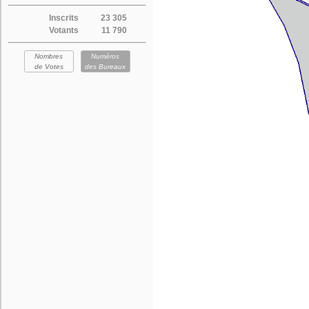
Inscrits
23 305
Votants
11 790
Nombres
Numéros
de Votes
des Bureaux