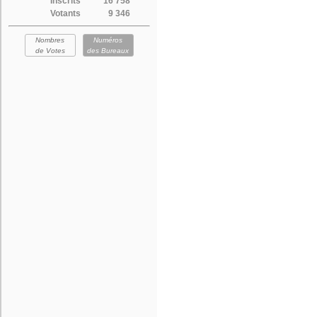
Inscrits
16 758
Votants
9 346
Nombres
Numéros
de Votes
des Bureaux