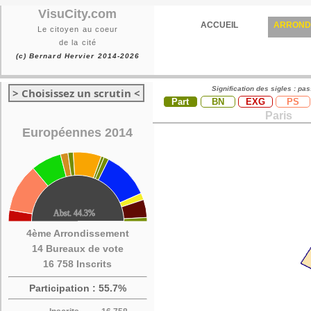
VisuCity.com
ACCUEIL
ARROND
Le citoyen au coeur
de la cité
(c) Bernard Hervier 2014-2026
Signification des sigles : pa
> Choisissez un scrutin <
Part
BN
EXG
PS
Paris
Européennes 2014
4ème Arrondissement
14 Bureaux de vote
16 758 Inscrits
Participation : 55.7%