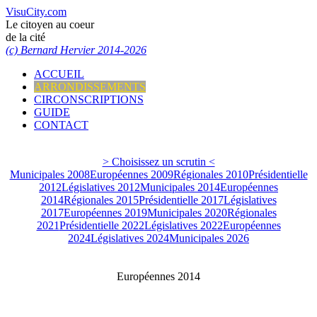
VisuCity.com
Le citoyen au coeur
de la cité
(c) Bernard Hervier 2014-2026
ACCUEIL
ARRONDISSEMENTS
CIRCONSCRIPTIONS
GUIDE
CONTACT
> Choisissez un scrutin <
Municipales 2008
Européennes 2009
Régionales 2010
Présidentielle
2012
Législatives 2012
Municipales 2014
Européennes
2014
Régionales 2015
Présidentielle 2017
Législatives
2017
Européennes 2019
Municipales 2020
Régionales
2021
Présidentielle 2022
Législatives 2022
Européennes
2024
Législatives 2024
Municipales 2026
Européennes 2014