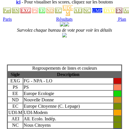
ici
- Pour visualiser les scores, cliquez sur les boutons
UDI-
Part
BN
EXG
PS
EE
ND
EC
AEI
NC
UMP
DVD
FN
Au
M
Paris
Résultats
Plan
Survolez chaque bureau de vote pour voir les détails
Regroupements de listes et couleurs
Sigle
Description
EXG
FG - NPA - LO
PS
PS
EE
Europe Ecologie
ND
Nouvelle Donne
EC
Europe Citoyenne (C. Lepage)
UDI-M
UDI-Modem
AEI
All. Ecolo. Indép.
NC
Nous Citoyens