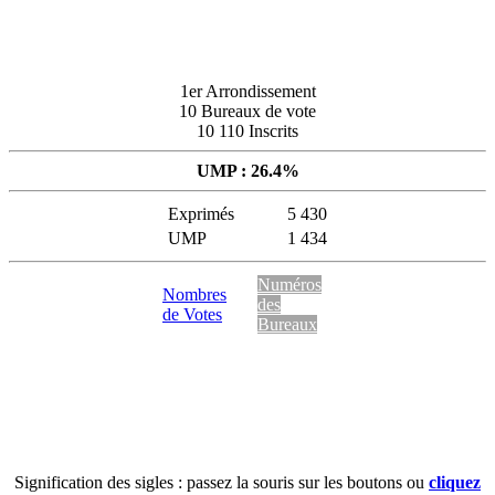
1er Arrondissement
10 Bureaux de vote
10 110 Inscrits
UMP : 26.4%
Exprimés
5 430
UMP
1 434
Numéros
Nombres
des
de Votes
Bureaux
Signification des sigles : passez la souris sur les boutons ou
cliquez