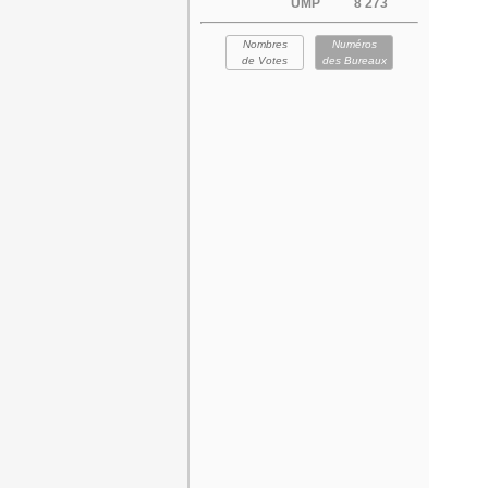
UMP
8 273
Nombres
Numéros
de Votes
des Bureaux