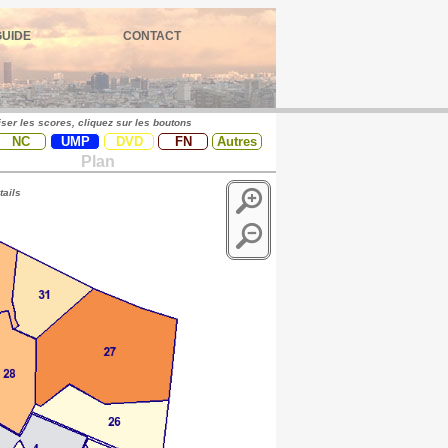
GUIDE
CONTACT
iser les scores, cliquez sur les boutons
NC
UMP
DVD
FN
Autres
Plan
tails