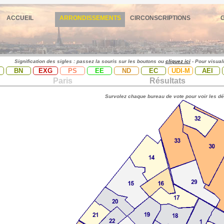
ACCUEIL
ARRONDISSEMENTS
CIRCONSCRIPTIONS
Signification des sigles : passez la souris sur les boutons ou
cliquez ici
- Pour visual
BN
EXG
PS
EE
ND
EC
UDI-M
AEI
Paris
Résultats
Survolez chaque bureau de vote pour voir les dé