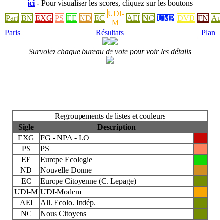
ici
- Pour visualiser les scores, cliquez sur les boutons
UDI-
Part
BN
EXG
PS
EE
ND
EC
AEI
NC
UMP
DVD
FN
Au
M
Paris
Résultats
Plan
Survolez chaque bureau de vote pour voir les détails
Regroupements de listes et couleurs
Sigle
Description
EXG
FG - NPA - LO
PS
PS
EE
Europe Ecologie
ND
Nouvelle Donne
EC
Europe Citoyenne (C. Lepage)
UDI-M
UDI-Modem
AEI
All. Ecolo. Indép.
NC
Nous Citoyens