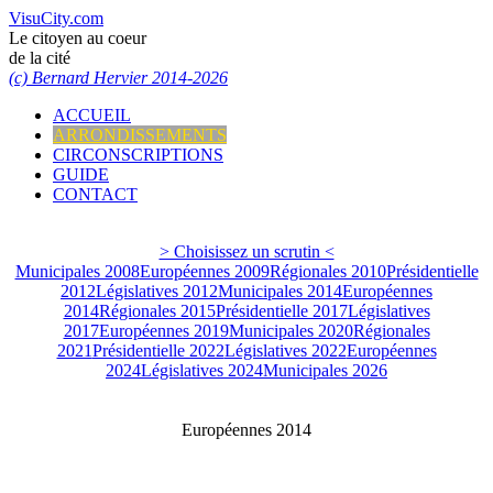
VisuCity.com
Le citoyen au coeur
de la cité
(c) Bernard Hervier 2014-2026
ACCUEIL
ARRONDISSEMENTS
CIRCONSCRIPTIONS
GUIDE
CONTACT
> Choisissez un scrutin <
Municipales 2008
Européennes 2009
Régionales 2010
Présidentielle
2012
Législatives 2012
Municipales 2014
Européennes
2014
Régionales 2015
Présidentielle 2017
Législatives
2017
Européennes 2019
Municipales 2020
Régionales
2021
Présidentielle 2022
Législatives 2022
Européennes
2024
Législatives 2024
Municipales 2026
Européennes 2014