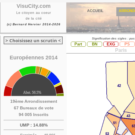
VisuCity.com
ACCUEIL
ARROND
Le citoyen au coeur
de la cité
(c) Bernard Hervier 2014-2026
Signification des sigles : pa
> Choisissez un scrutin <
Part
BN
EXG
PS
Paris
Européennes 2014
19ème Arrondissement
67 Bureaux de vote
94 005 Inscrits
UMP : 14.88%