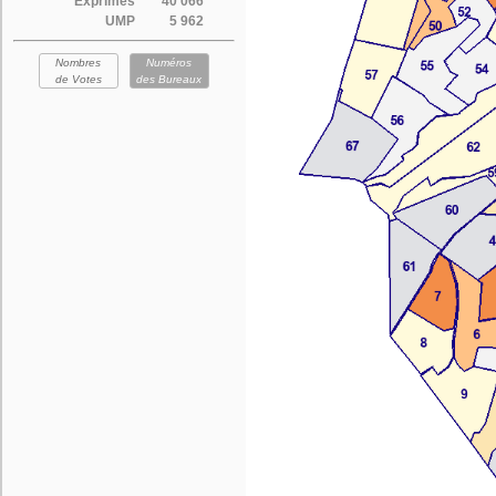
Exprimés
40 066
UMP
5 962
Nombres
Numéros
de Votes
des Bureaux