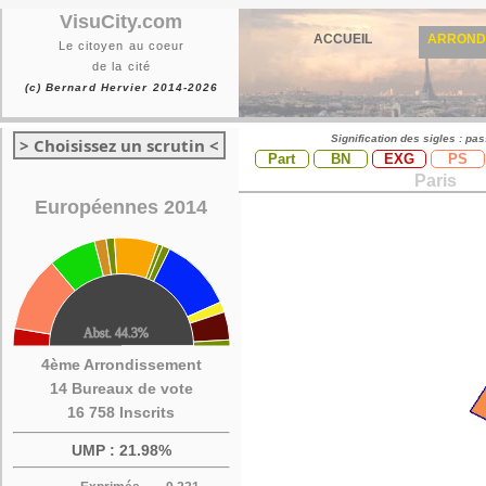
VisuCity.com
ACCUEIL
ARROND
Le citoyen au coeur
de la cité
(c) Bernard Hervier 2014-2026
Signification des sigles : pa
> Choisissez un scrutin <
Part
BN
EXG
PS
Paris
Européennes 2014
4ème Arrondissement
14 Bureaux de vote
16 758 Inscrits
UMP : 21.98%