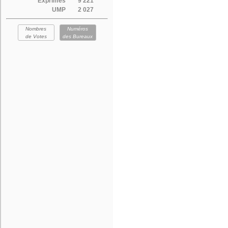
Exprimés
9 221
UMP
2 027
Nombres
Numéros
de Votes
des Bureaux