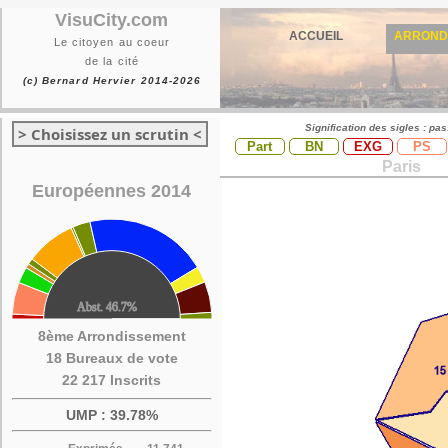
VisuCity.com
ACCUEIL
ARROND
Le citoyen au coeur
de la cité
(c) Bernard Hervier 2014-2026
Signification des sigles : pa
> Choisissez un scrutin <
Part
BN
EXG
PS
Paris
Européennes 2014
8ème Arrondissement
18 Bureaux de vote
22 217 Inscrits
UMP : 39.78%