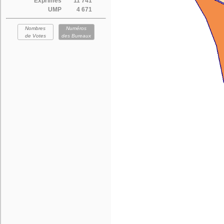
Exprimés
11 741
UMP
4 671
Nombres
Numéros
de Votes
des Bureaux