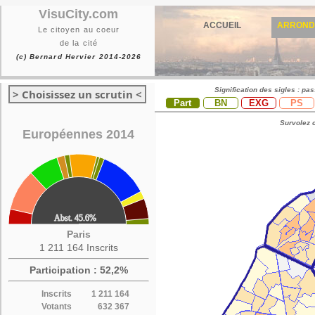
VisuCity.com
ACCUEIL
ARROND
Le citoyen au coeur
de la cité
(c) Bernard Hervier 2014-2026
Signification des sigles : pa
> Choisissez un scrutin <
Part
BN
EXG
PS
Survolez c
Européennes 2014
Paris
1 211 164 Inscrits
Participation : 52,2%
Inscrits
1 211 164
Votants
632 367