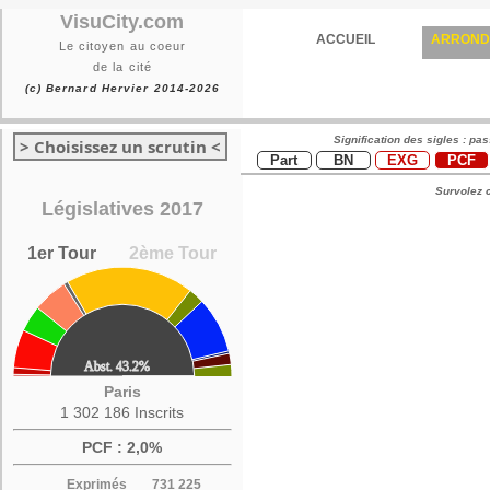
VisuCity.com
ACCUEIL
ARROND
Le citoyen au coeur
de la cité
(c) Bernard Hervier 2014-2026
Signification des sigles : pa
> Choisissez un scrutin <
Part
BN
EXG
PCF
Survolez c
Législatives 2017
1er Tour
2ème Tour
Paris
1 302 186 Inscrits
PCF : 2,0%
Exprimés
731 225