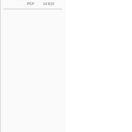
PCF
14 615