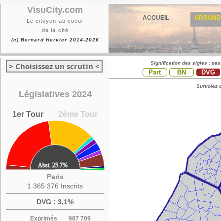
VisuCity.com
ACCUEIL
ARROND
Le citoyen au coeur
de la cité
(c) Bernard Hervier 2014-2026
Signification des sigles : pa
> Choisissez un scrutin <
Part
BN
DVG
Survolez c
Législatives 2024
1er Tour
2ème Tour
Paris
1 365 376 Inscrits
DVG : 3,1%
Exprimés
987 709