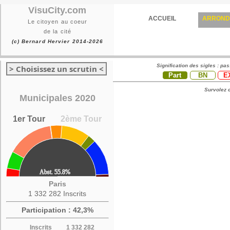
VisuCity.com
ACCUEIL
ARROND
Le citoyen au coeur
de la cité
(c) Bernard Hervier 2014-2026
Signification des sigles : pa
> Choisissez un scrutin <
Part
BN
E
Survolez c
Municipales 2020
1er Tour
2ème Tour
Paris
1 332 282 Inscrits
Participation : 42,3%
Inscrits
1 332 282