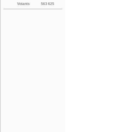
Votants
563 625