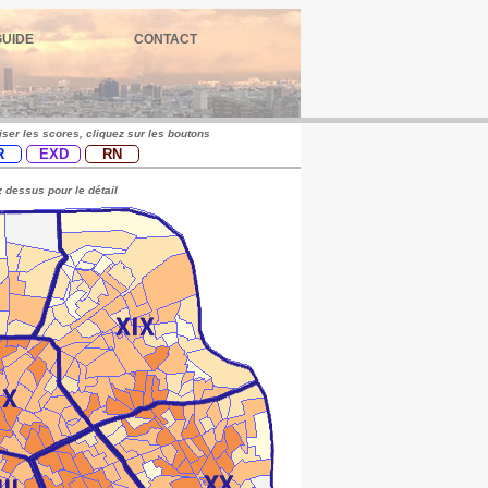
GUIDE
CONTACT
iser les scores, cliquez sur les boutons
R
EXD
RN
 dessus pour le détail