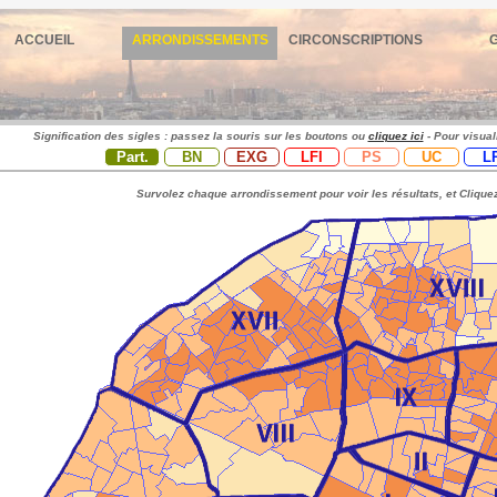
ACCUEIL
ARRONDISSEMENTS
CIRCONSCRIPTIONS
Signification des sigles : passez la souris sur les boutons ou
cliquez ici
- Pour visual
Part.
BN
EXG
LFI
PS
UC
L
Survolez chaque arrondissement pour voir les résultats, et Cliquez