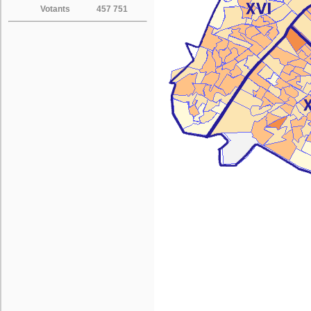
Votants
457 751