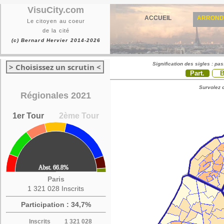
VisuCity.com
ACCUEIL
ARROND
Le citoyen au coeur
de la cité
(c) Bernard Hervier 2014-2026
Signification des sigles : pa
> Choisissez un scrutin <
Part.
Survolez c
Régionales 2021
1er Tour
2ème Tour
Paris
1 321 028 Inscrits
Participation : 34,7%
Inscrits
1 321 028