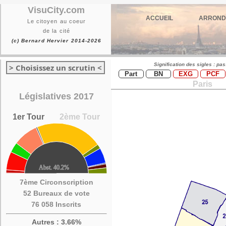
VisuCity.com
ACCUEIL
ARROND
Le citoyen au coeur
de la cité
(c) Bernard Hervier 2014-2026
Signification des sigles : pa
> Choisissez un scrutin <
Part
BN
EXG
PCF
Paris
Législatives 2017
1er Tour
2ème Tour
7ème Circonscription
52 Bureaux de vote
76 058 Inscrits
Autres : 3.66%