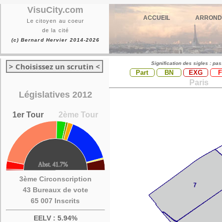
VisuCity.com
ACCUEIL
ARROND
Le citoyen au coeur
de la cité
(c) Bernard Hervier 2014-2026
Signification des sigles : pa
> Choisissez un scrutin <
Part
BN
EXG
Paris
Législatives 2012
1er Tour
2ème Tour
3ème Circonscription
43 Bureaux de vote
65 007 Inscrits
EELV : 5.94%