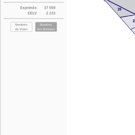
Exprimés
37 559
EELV
2 233
Nombres
Numéros
de Votes
des Bureaux