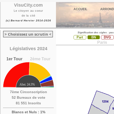
VisuCity.com
ACCUEIL
ARROND
Le citoyen au coeur
de la cité
(c) Bernard Hervier 2014-2026
Signification des sigles : pa
> Choisissez un scrutin <
Part
BN
DVG
Paris
Législatives 2024
1er Tour
2ème Tour
7ème Circonscription
52 Bureaux de vote
81 551 Inscrits
Blancs et Nuls : 1%