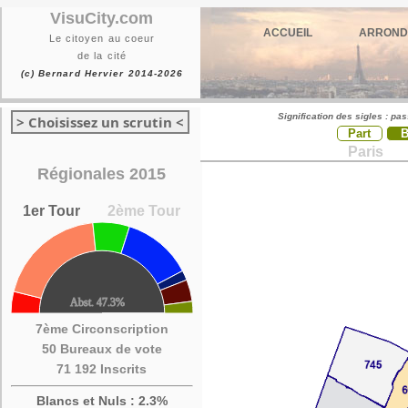
VisuCity.com
ACCUEIL
ARROND
Le citoyen au coeur
de la cité
(c) Bernard Hervier 2014-2026
Signification des sigles : pa
> Choisissez un scrutin <
Part
Paris
Régionales 2015
1er Tour
2ème Tour
7ème Circonscription
50 Bureaux de vote
71 192 Inscrits
Blancs et Nuls : 2.3%