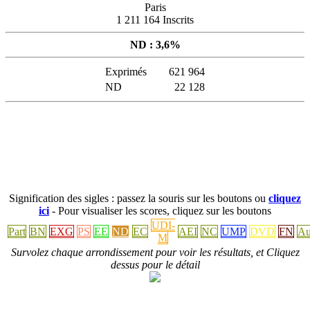
Paris
1 211 164 Inscrits
ND : 3,6%
Exprimés
621 964
ND
22 128
Signification des sigles : passez la souris sur les boutons ou
cliquez
ici
- Pour visualiser les scores, cliquez sur les boutons
UDI-
Part
BN
EXG
PS
EE
ND
EC
AEI
NC
UMP
DVD
FN
Au
M
Survolez chaque arrondissement pour voir les résultats, et Cliquez
dessus pour le détail