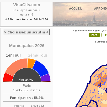
VisuCity.com
ACCUEIL
ARROND
Le citoyen au coeur
de la cité
(c) Bernard Hervier 2014-2026
Signification des sigles : pa
> Choisissez un scrutin <
Part.
Survolez c
Municipales 2026
1er Tour
2ème Tour
Paris
1 405 332 Inscrits
Participation : 58,9%
Inscrits
1 405 332