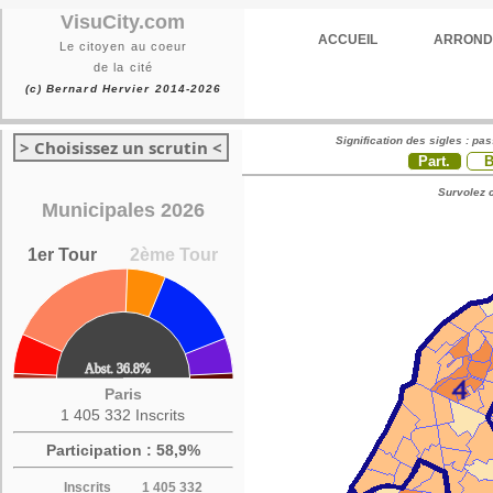
VisuCity.com
ACCUEIL
ARROND
Le citoyen au coeur
de la cité
(c) Bernard Hervier 2014-2026
Signification des sigles : pa
> Choisissez un scrutin <
Part.
Survolez c
Municipales 2026
1er Tour
2ème Tour
Paris
1 405 332 Inscrits
Participation : 58,9%
Inscrits
1 405 332