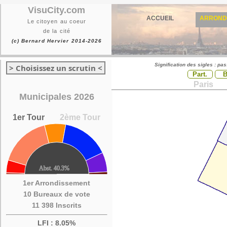
VisuCity.com
ACCUEIL
ARROND
Le citoyen au coeur
de la cité
(c) Bernard Hervier 2014-2026
Signification des sigles : pa
> Choisissez un scrutin <
Part.
Paris
Municipales 2026
1er Tour
2ème Tour
1er Arrondissement
10 Bureaux de vote
11 398 Inscrits
LFI : 8.05%