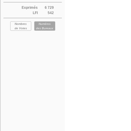
Exprimés
6 729
LFI
542
Nombres
Numéros
de Votes
des Bureaux