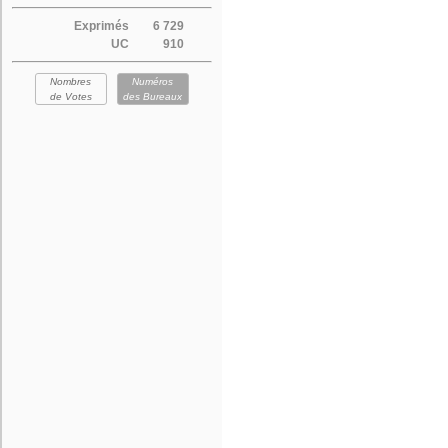
Exprimés
6 729
UC
910
Nombres
Numéros
de Votes
des Bureaux