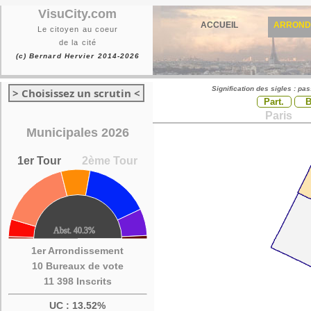
VisuCity.com
ACCUEIL
ARROND
Le citoyen au coeur
de la cité
(c) Bernard Hervier 2014-2026
Signification des sigles : pa
> Choisissez un scrutin <
Part.
Paris
Municipales 2026
1er Tour
2ème Tour
1er Arrondissement
10 Bureaux de vote
11 398 Inscrits
UC : 13.52%