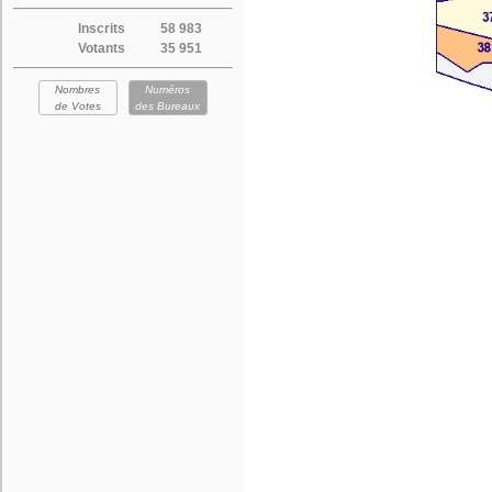
Inscrits
58 983
Votants
35 951
Nombres
Numéros
de Votes
des Bureaux