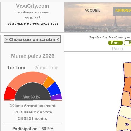
VisuCity.com
ACCUEIL
ARROND
Le citoyen au coeur
de la cité
(c) Bernard Hervier 2014-2026
Signification des sigles : pa
> Choisissez un scrutin <
Part.
Paris
Municipales 2026
1er Tour
2ème Tour
10ème Arrondissement
39 Bureaux de vote
58 983 Inscrits
Participation : 60.9%