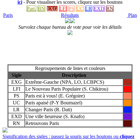
ici
- Pour visualiser les scores, cliquez sur les boutons
Part.
BN
EXG
LFI
PS
UC
LR
EXD
RN
Paris
Résultats
Plan
Survolez chaque bureau de vote pour voir les détails
Regroupements de listes et couleurs
Sigle
Description
EXG
Extrême-Gauche (NPA, LO, LCBPCS)
LFI
Le Nouveau Paris Populaire (S. Chikirou)
PS
Paris est à vous! (E. Grégoire)
UC
Paris apaisé (P-Y Bournazel)
LR
Changer Paris (R. Dati)
EXD
Une ville heureuse (S. Knafo)
RN
Retrouvons Paris
Signification des sigles : passez la souris sur les boutons ou
cliquez