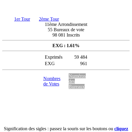
1er Tour
2ème Tour
11ème Arrondissement
55 Bureaux de vote
98 081 Inscrits
EXG : 1.61%
Exprimés
59 484
EXG
961
Numéros
Nombres
des
de Votes
Bureaux
Signification des sigles : passez la souris sur les boutons ou
cliquez