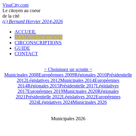
VisuCity.com
Le citoyen au coeur
de la cité
(c) Bernard Hervier 2014-2026
ACCUEIL
ARRONDISSEMENTS
CIRCONSCRIPTIONS
GUIDE
CONTACT
> Choisissez un scrutin <
Municipales 2008
Européennes 2009
Régionales 2010
Présidentielle
2012
Législatives 2012
Municipales 2014
Européennes
2014
Régionales 2015
Présidentielle 2017
Législatives
2017
Européennes 2019
Municipales 2020
Régionales
2021
Présidentielle 2022
Législatives 2022
Européennes
2024
Législatives 2024
Municipales 2026
Municipales 2026