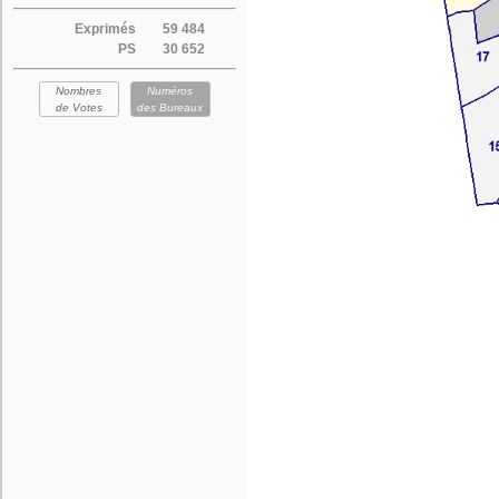
Exprimés
59 484
PS
30 652
Nombres
Numéros
de Votes
des Bureaux