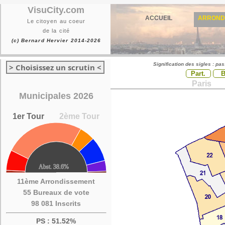
VisuCity.com
ACCUEIL
ARROND
Le citoyen au coeur
de la cité
(c) Bernard Hervier 2014-2026
Signification des sigles : pa
> Choisissez un scrutin <
Part.
Paris
Municipales 2026
1er Tour
2ème Tour
11ème Arrondissement
55 Bureaux de vote
98 081 Inscrits
PS : 51.52%