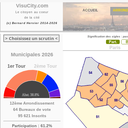
VisuCity.com
ACCUEIL
ARROND
Le citoyen au coeur
de la cité
(c) Bernard Hervier 2014-2026
Signification des sigles : pa
> Choisissez un scrutin <
Part.
Paris
Municipales 2026
1er Tour
2ème Tour
12ème Arrondissement
64 Bureaux de vote
95 621 Inscrits
Participation : 61.2%