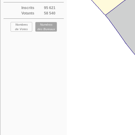
Inscrits
95 621
Votants
58 540
Nombres
Numéros
de Votes
des Bureaux