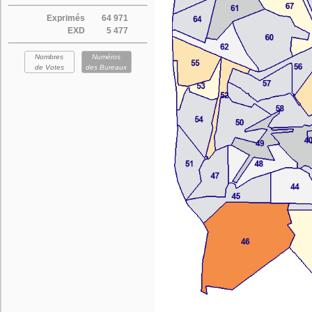
Exprimés
64 971
EXD
5 477
Nombres
Numéros
de Votes
des Bureaux