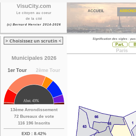
VisuCity.com
ACCUEIL
ARROND
Le citoyen au coeur
de la cité
(c) Bernard Hervier 2014-2026
Signification des sigles : pa
> Choisissez un scrutin <
Part.
Paris
Municipales 2026
1er Tour
2ème Tour
13ème Arrondissement
72 Bureaux de vote
116 196 Inscrits
EXD : 8.42%