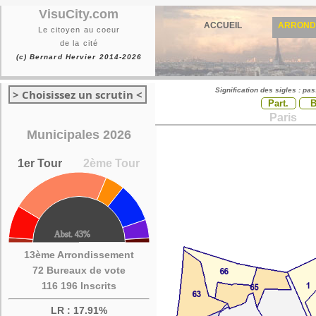
VisuCity.com
ACCUEIL
ARROND
Le citoyen au coeur
de la cité
(c) Bernard Hervier 2014-2026
Signification des sigles : pa
> Choisissez un scrutin <
Part.
Paris
Municipales 2026
1er Tour
2ème Tour
13ème Arrondissement
72 Bureaux de vote
116 196 Inscrits
LR : 17.91%