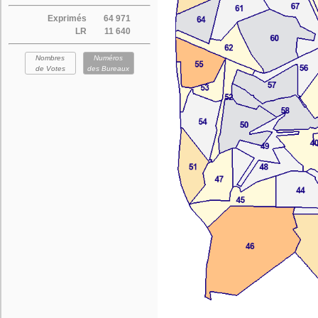
Exprimés
64 971
LR
11 640
Nombres
Numéros
de Votes
des Bureaux