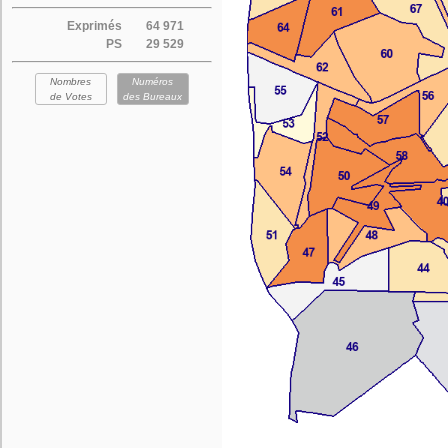
Exprimés
64 971
PS
29 529
Nombres
Numéros
de Votes
des Bureaux