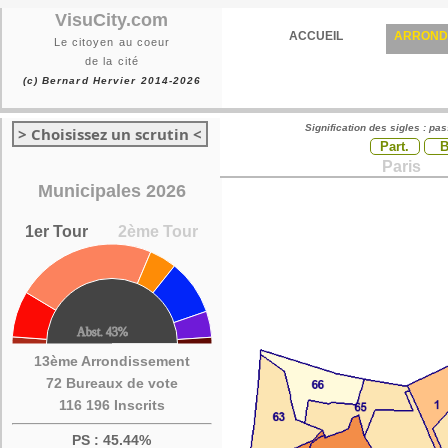
VisuCity.com
ACCUEIL
ARROND
Le citoyen au coeur
de la cité
(c) Bernard Hervier 2014-2026
Signification des sigles : pa
> Choisissez un scrutin <
Part.
Paris
Municipales 2026
1er Tour
2ème Tour
13ème Arrondissement
72 Bureaux de vote
116 196 Inscrits
PS : 45.44%